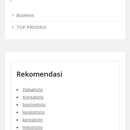
Business
TOP PREDIKSI
Rekomendasi
Dubaitoto
Koreatoto
bostontoto
londontoto
koreatoto
mesirtoto