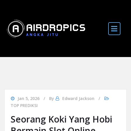
Skip to the content
Jan 5, 2026
By
Edward Jackson
TOP PREDIKSI
Seorang Koki Yang Hobi
Bermain Slot Online