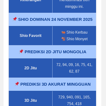
minggu ini.
SHIO DOMINAN 24 NOVEMBER 2025
Shio Kerbau
Shio Favorit
Shio Monyet
PREDIKSI 2D JITU MONGOLIA
72, 94, 09, 16, 75, 41,
2D Jitu
62, 87
PREDIKSI 3D AKURAT MINGGUAN
729, 940, 091, 165,
3D Jitu
754, 418