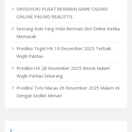
SWISSHOKI PUSAT BERMAIN GAME CASINO
ONLINE PALING REALISTIS
Seorang Koki Yang Hobi Bermain Slot Online Ketika
Memasak
Prediksi Togel HK 19 Desember 2025 Terbaik
Wajib Pantau
Prediksi HK 28 November 2025 Besok Malam
Wajib Pantau Sekarang
Prediksi Toto Macau 26 November 2025 Malam Ini
Dengan Sedikit Menari