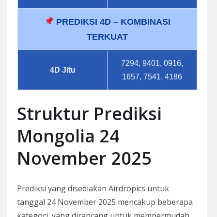
PREDIKSI 4D – KOMBINASI
TERKUAT
7294, 9401, 0916,
4D Jitu
1657, 7541, 4186
Struktur Prediksi
Mongolia 24
November 2025
Prediksi yang disediakan Airdropics untuk
tanggal 24 November 2025 mencakup beberapa
kategori, yang dirancang untuk mempermudah