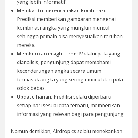
yang lebih informatif.
Membantu merencanakan kombinasi:
Prediksi memberikan gambaran mengenai
kombinasi angka yang mungkin muncul,
sehingga pemain bisa menyesuaikan taruhan
mereka.
Memberikan insight tren:
Melalui pola yang
dianalisis, pengunjung dapat memahami
kecenderungan angka secara umum,
termasuk angka yang sering muncul dan pola
colok bebas.
Update harian:
Prediksi selalu diperbarui
setiap hari sesuai data terbaru, memberikan
informasi yang relevan bagi para pengunjung.
Namun demikian, Airdropics selalu menekankan