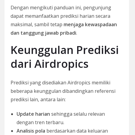
Dengan mengikuti panduan ini, pengunjung
dapat memanfaatkan prediksi harian secara
maksimal, sambil tetap
menjaga kewaspadaan
dan tanggung jawab pribadi
.
Keunggulan Prediksi
dari Airdropics
Prediksi yang disediakan Airdropics memiliki
beberapa keunggulan dibandingkan referensi
prediksi lain, antara lain:
Update harian
sehingga selalu relevan
dengan tren terbaru.
Analisis pola
berdasarkan data keluaran