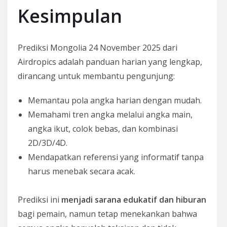
Kesimpulan
Prediksi Mongolia 24 November 2025 dari
Airdropics adalah panduan harian yang lengkap,
dirancang untuk membantu pengunjung:
Memantau pola angka harian dengan mudah.
Memahami tren angka melalui angka main,
angka ikut, colok bebas, dan kombinasi
2D/3D/4D.
Mendapatkan referensi yang informatif tanpa
harus menebak secara acak.
Prediksi ini
menjadi sarana edukatif dan hiburan
bagi pemain, namun tetap menekankan bahwa