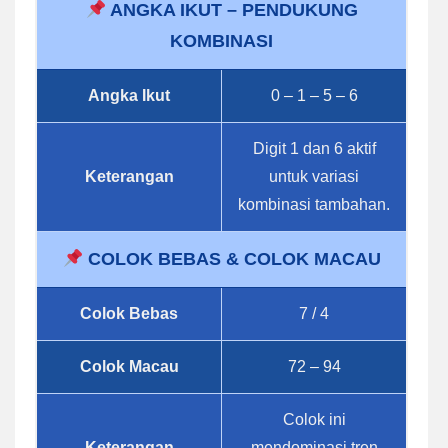
ANGKA IKUT – PENDUKUNG
KOMBINASI
Angka Ikut
0 – 1 – 5 – 6
Digit 1 dan 6 aktif
Keterangan
untuk variasi
kombinasi tambahan.
COLOK BEBAS & COLOK MACAU
Colok Bebas
7 / 4
Colok Macau
72 – 94
Colok ini
Keterangan
mendominasi tren