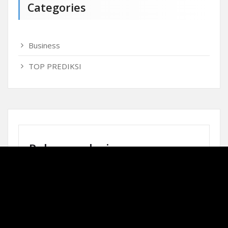
Categories
Business
TOP PREDIKSI
Rekomendasi
Dubaitoto
Koreatoto
bostontoto
londontoto