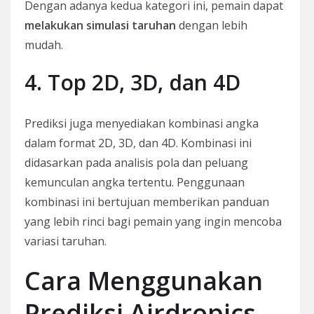
Dengan adanya kedua kategori ini, pemain dapat
melakukan simulasi taruhan
dengan lebih
mudah.
4. Top 2D, 3D, dan 4D
Prediksi juga menyediakan kombinasi angka
dalam format 2D, 3D, dan 4D. Kombinasi ini
didasarkan pada analisis pola dan peluang
kemunculan angka tertentu. Penggunaan
kombinasi ini bertujuan memberikan panduan
yang lebih rinci bagi pemain yang ingin mencoba
variasi taruhan.
Cara Menggunakan
Prediksi Airdropics